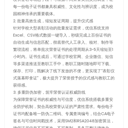
每一份电子证书都兼具权威性、文化性与辨识度，成为校
园精神传承的重要载体。
2. 批量高效生成，缩短发证周期，提升仪式感
针对学校大型表彰活动的批量发证需求，优信系统支持
Excel、CSV格式数据一键导入，秒级完成上百份证书的
自动生成与信息匹配，彻底替代人工录入、核对、制作等
繁琐流程，将单批次荣誉证书的处理周期从3-5天缩短至1
小时内。证书生成后，可通过学校官网、企业微信、短信
等多渠道推送至教职工手中，教职工随时随地即可下载、
保存、打印，既解决了线下发放的不便，更实现了“表彰仪
式落幕即拿证”，极大提升了荣誉授予的仪式感与教职工的
获得感。
3. 多重防伪加密，筑牢荣誉认证权威防线
为保障荣誉证书的权威性与可信度，优信系统搭载多重安
全防护机制，契合高校荣誉认证的严肃性需求。每份电子
证书均配备唯一防伪二维码、专属查询编号，结合CA电子
签名与可信时间戳技术，采用SM2和RSA2048加密算法，