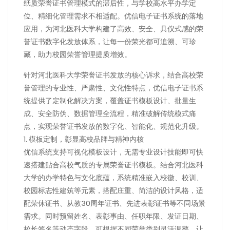
纸质荣誉证书管理模式的滞后性，与学校高水平办学定
位、精细化管理需求不相适配。优信电子证书系统的落地
应用，为河北医科大学构建了高效、安全、具仪式感的荣
誉证书数字化发放体系，让每一份荣光都可追溯、可珍
藏，助力校园荣誉管理提质增效。
针对河北医科大学荣誉证书发放的核心诉求，结合高校荣
誉管理的专业性、严肃性、文化性特点，优信电子证书系
统提供了定制化解决方案，覆盖证书模板设计、批量生
成、安全防伪、数据管理全流程，精准破解传统模式痛
点，实现荣誉证书发放的数字化、智能化、规范化升级。
1. 模板定制，彰显高校品牌与精神内核
优信系统支持可视化模板设计，无需专业设计技能即可快
速搭建贴合高校气质的专属荣誉证书模板。结合河北医科
大学的办学特色与文化底蕴，系统精准嵌入校徽、校训、
校园标志性建筑等元素，搭配庄重、简洁的设计风格，适
配荣休证书、从教30周年证书、先进表彰证书等不同场景
需求。同时预留姓名、表彰事由、任职年限、发证日期、
校长签名等动态字段，可根据不同荣誉类别灵活调整，让