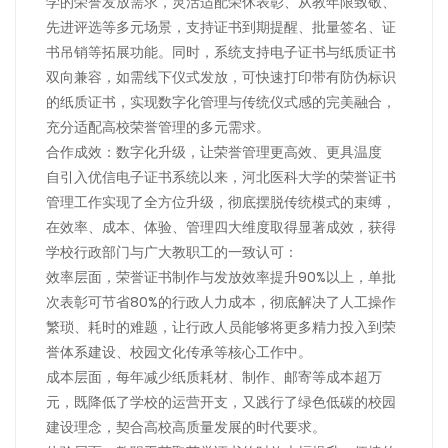
学的荣誉发放需求，灵活适配荣休表彰、从教年限致敬、
先进评选等多元场景，支持证书到期提醒、批量签名、证
书吊销等拓展功能。同时，系统支持电子证书与纸质证书
双向兼容，如需线下仪式发放，可快速打印带有防伪标识
的纸质证书，实现数字化管理与传统仪式感的完美融合，
充分适配高校荣誉管理的多元需求。
合作成效：数字化升级，让荣誉管理更高效、更具温度
自引入优信电子证书系统以来，河北医科大学的荣誉证书
管理工作实现了全方位升级，彻底摆脱传统模式的束缚，
在效率、成本、体验、管理四大维度取得显著成效，获得
学校行政部门与广大教职工的一致认可：
效率层面，荣誉证书制作与发放效率提升90%以上，单批
次表彰可节省80%的行政人力成本，彻底解决了人工操作
繁琐、耗时的难题，让行政人员能够将更多精力投入到荣
誉体系建设、校园文化传承等核心工作中。
成本层面，每年减少纸质耗材、制作、邮寄等成本超万
元，既降低了学校的运营开支，又践行了绿色低碳的校园
建设理念，契合高校高质量发展的时代要求。